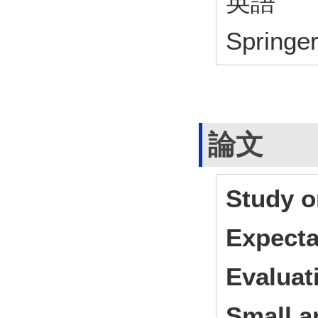
英語
Springe
論文
Study o
Expecta
Evaluati
Small a