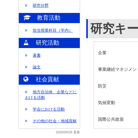
研究分野
教育活動
研究キ
担当授業科目（学内）
研究活動
企業
著書
論文
事業継続マネジメン
社会貢献
防災
地方自治体、企業などに
おける活動
気候変動
学会における活動
国際公共政策
その他の社会・地域貢献
2026/04/26 更新