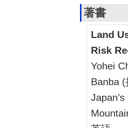
著書
Land Us
Risk Re
Yohei Ch
Banba
Japan’s 
Mountai