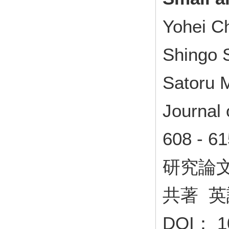
Yohei C
Shingo 
Satoru 
Journal 
608 - 
研究論
共著 英
DOI： 10