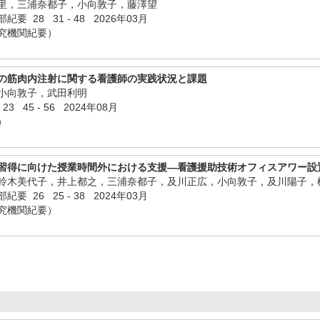
里，三浦奈都子，小向敦子，藤澤望
 28 31 - 48 2026年03月
究機関紀要）
の筋肉内注射に関する看護師の実践状況と課題
小向敦子，武田利明
 45 - 56 2024年08月
）
習得に向けた授業時間外における支援―看護援助技術オフィスアワー設
鈴木美代子，井上都之，三浦奈都子，及川正広，小向敦子，及川陽子，
 26 25 - 38 2024年03月
究機関紀要）