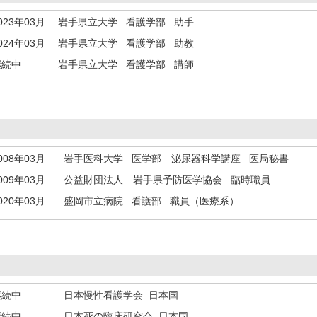
023年03月
岩手県立大学 看護学部 助手
024年03月
岩手県立大学 看護学部 助教
継続中
岩手県立大学 看護学部 講師
008年03月
岩手医科大学 医学部 泌尿器科学講座 医局秘書
009年03月
公益財団法人 岩手県予防医学協会 臨時職員
020年03月
盛岡市立病院 看護部 職員（医療系）
継続中
日本慢性看護学会 日本国
継続中
日本死の臨床研究会 日本国