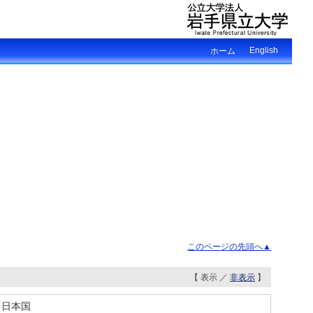
English
ホーム
このページの先頭へ▲
【 表示 ／
非表示
】
 日本国