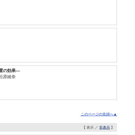
置の効果―
松原綾奈
このページの先頭へ▲
【 表示 ／
非表示
】