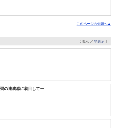
このページの先頭へ▲
【 表示 ／
非表示
】
実習の達成感に着目してー