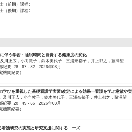
:
士（前期）課程
:
士（後期）課程
定に伴う学習・睡眠時間と自覚する健康度の変化
，及川正広，小向敦子，鈴木美代子，三浦奈都子，井上都之，藤澤望
 28 67 - 82 2026年03月
究機関紀要）
の学びを重視した基礎看護学実習I改定による効果一看護を学ぶ意欲や
，及川正広，小向敦子，鈴木美代子，三浦奈都子，井上都之，藤澤望
 28 49 - 65 2026年03月
究機関紀要）
る看護研究の実態と研究支援に関するニーズ