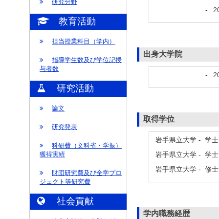
研究分野
-
2
教育活動
担当授業科目（学内）
出身大学院
指導学生数及び学位記授
与者数
-
2
研究活動
論文
取得学位
研究発表
岩手県立大学 - 学
科研費（文科省・学振）
岩手県立大学 - 学
獲得実績
岩手県立大学 - 修
財団研究費及び全学プロ
ジェクト等研究費
社会貢献
学内職務経歴