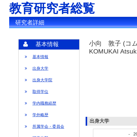
教育研究者総覧
研究者詳細
小向 敦子 (コ
基本情報
KOMUKAI Atsuk
基本情報
出身大学
出身大学院
取得学位
学内職務経歴
学外略歴
出身大学
所属学会・委員会
-
2