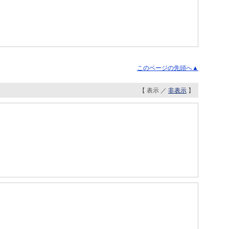
このページの先頭へ▲
【 表示 ／
非表示
】