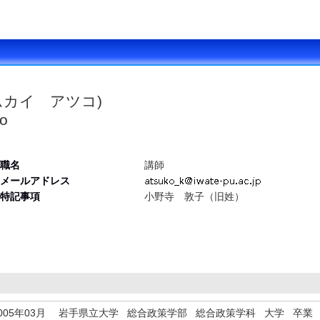
ムカイ アツコ)
o
職名
講師
メールアドレス
特記事項
小野寺 敦子（旧姓）
005年03月
岩手県立大学 総合政策学部 総合政策学科 大学 卒業