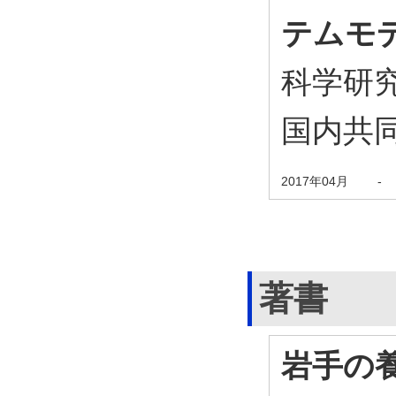
テムモ
科学研
国内共
2017年04月
-
著書
岩手の