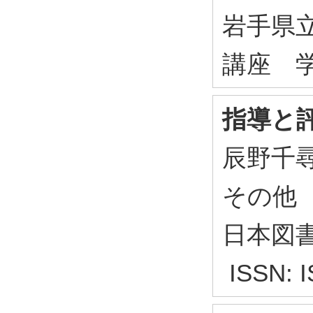
岩手県
講座 学
指導と評
辰野千尋
その他
日本図書
ISSN: I