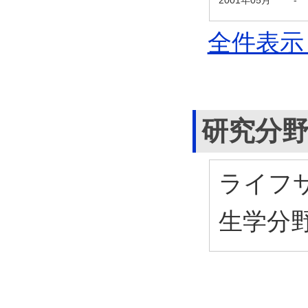
全件表示 
研究分
ライフサ
生学分