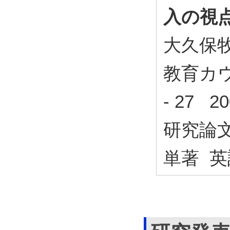
入の視
大久保
教育カウ
- 27 2
研究論
単著 英