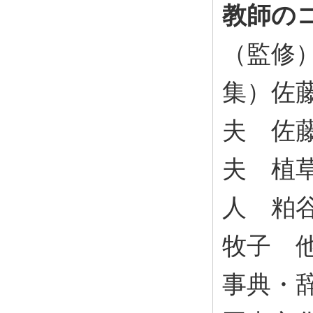
教師の
（監修
集）佐
夫 佐
夫 植
人 粕
牧子 他
事典・