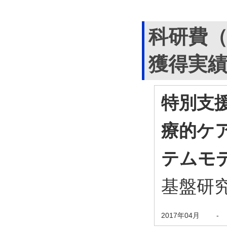
科研費
獲得実
特別支
療的ケ
テムモ
基盤研究
2017年04月
-