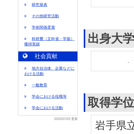
研究発表
その他研究活動
学術関係受賞
出身大
科研費（文科省・学振）
獲得実績
社会貢献
-
地方自治体、企業などに
おける活動
一般教育
学会における役職等
取得学
学会における活動
2025/07/25 更新
岩手県立