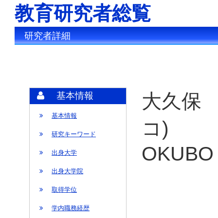
教育研究者総覧
研究者詳細
大久保 
基本情報
基本情報
コ)
研究キーワード
OKUBO 
出身大学
出身大学院
取得学位
学内職務経歴