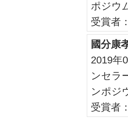
ポジウ
受賞者
國分康
2019
ンセラ
ンポジ
受賞者