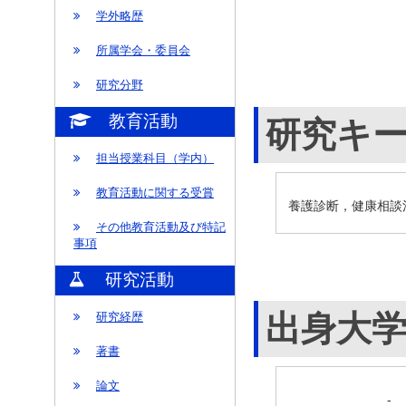
学外略歴
所属学会・委員会
研究分野
教育活動
研究キ
担当授業科目（学内）
教育活動に関する受賞
養護診断，健康相談
その他教育活動及び特記
事項
研究活動
出身大
研究経歴
著書
論文
-