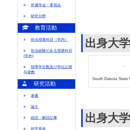
所属学会・委員会
研究分野
教育活動
出身大
担当授業科目（学内）
担当経験のある授業科目
(学外)
-
指導学生数及び学位記授
与者数
South Dakota 
研究活動
著書
論文
出身大
総説・解説記事
研究発表