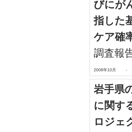
びにが
指した
ケア確
調査報
2008年10月
-
岩手県
に関す
ロジェ