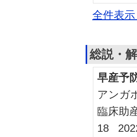
全件表示 
総説・
早産予
アンガ
臨床助産ケア
18 20