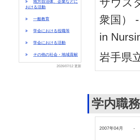
サウス
地方自治体、企業などに
おける活動
衆国） - 
一般教育
学会における役職等
in Nur
学会における活動
岩手県立
その他の社会・地域貢献
2026/07/12 更新
学内職
2007年04月
-