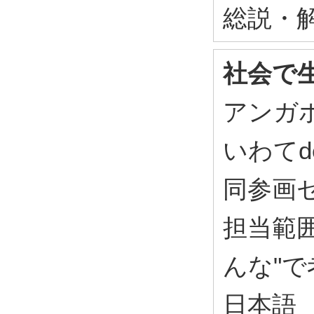
総説・
社会で
アンガ
いわてd
同参画セン
担当範
んな"
日本語