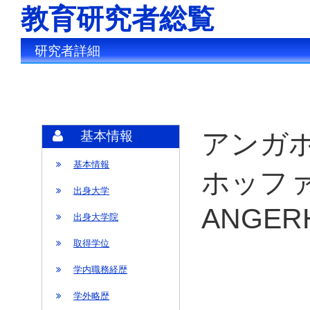
教育研究者総覧
研究者詳細
アンガホ
基本情報
基本情報
ホッファ
出身大学
ANGERH
出身大学院
取得学位
学内職務経歴
学外略歴