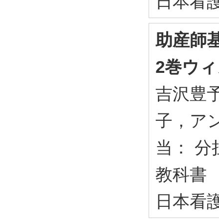
日本看護
助産師基
2巻ウ
吉沢豊
子，ア
当： 分
教科書
日本看護