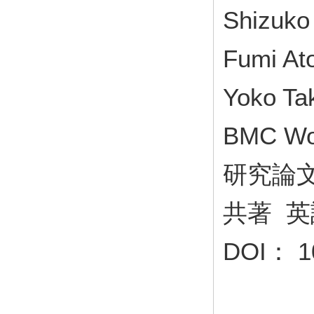
Shizuko
Fumi At
Yoko Ta
BMC Wo
研究論
共著 英
DOI： 10