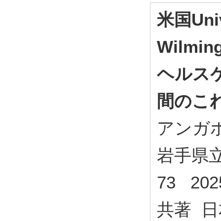
米国Unive
Wilm
ヘルス
間のこ
アンガホ
岩手県立
73 20
共著 日