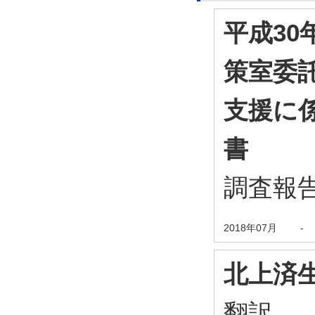
平成3
策室委
支援に
書
調査報
2018年07月
-
北上済
翻訳