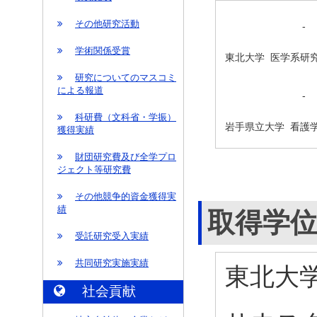
その他研究活動
-
学術関係受賞
東北大学 医学系研究
研究についてのマスコミ
による報道
-
科研費（文科省・学振）
岩手県立大学 看護学
獲得実績
財団研究費及び全学プロ
ジェクト等研究費
その他競争的資金獲得実
績
取得学
受託研究受入実績
共同研究実施実績
東北大学
社会貢献