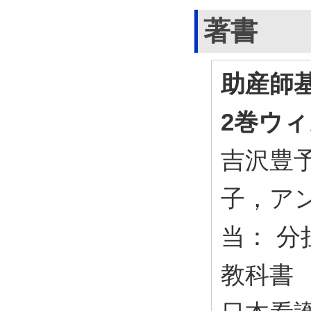
著書
助産師基
2巻ウ
吉沢豊
子，ア
当： 分
教科書